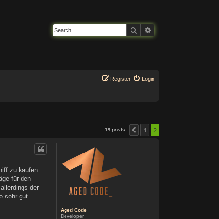
Search
Advanced search
Register
Login
1
2
19 posts
Previous
iff zu kaufen.
äge für den
allerdings der
e sehr gut
Aged Code
Developer