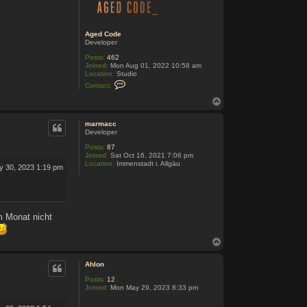
Aged Code
Developer
Posts:
462
Joined:
Mon Aug 01, 2022 10:58 am
Location:
Studio
C
Contact:
o
n
T
t
o
a
p
c
marmacc
t
Developer
A
Posts:
87
g
Joined:
Sat Oct 16, 2021 7:06 pm
e
Location:
Immenstadt i. Allgäu
d
 30, 2023 1:19 pm
C
o
d
e
em Monat nicht
T
o
p
Ahlon
Posts:
12
Joined:
Mon May 29, 2023 8:33 pm