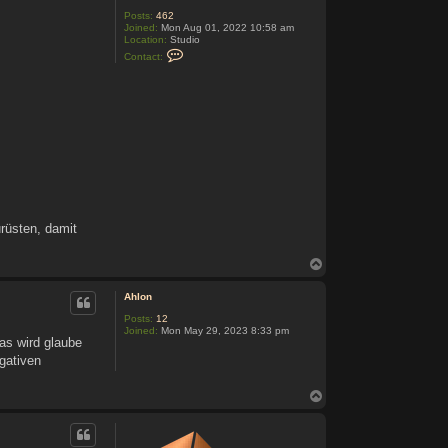
Posts:
462
Joined:
Mon Aug 01, 2022 10:58 am
Location:
Studio
C
Contact:
o
n
t
a
c
t
A
g
e
d
C
o
d
e
rüsten, damit
T
o
p
Ahlon
Posts:
12
Joined:
Mon May 29, 2023 8:33 pm
as wird glaube
gativen
T
o
p