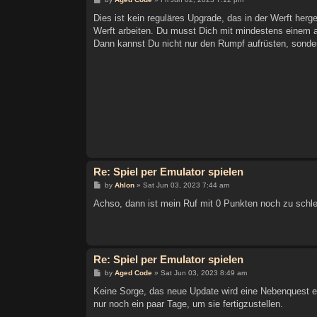
o
s
Dies ist kein reguläres Upgrade, das in der Werft herge
t
Werft arbeiten. Du musst Dich mit mindestens einem a
Dann kannst Du nicht nur den Rumpf aufrüsten, sonder
Re: Spiel per Emulator spielen
P
by
Ahlon
»
Sat Jun 03, 2023 7:44 am
o
s
Achso, dann ist mein Ruf mit 0 Punkten noch zu schlech
t
Re: Spiel per Emulator spielen
P
by
Aged Code
»
Sat Jun 03, 2023 8:49 am
o
s
Keine Sorge, das neue Update wird eine Nebenquest ent
t
nur noch ein paar Tage, um sie fertigzustellen.