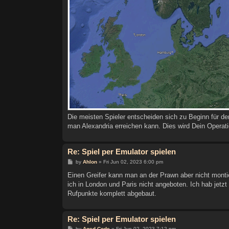
Die meisten Spieler entscheiden sich zu Beginn für d
man Alexandria erreichen kann. Dies wird Dein Operat
Re: Spiel per Emulator spielen
P
by
Ahlon
»
Fri Jun 02, 2023 6:00 pm
o
s
Einen Greifer kann man an der Prawn aber nicht monti
t
ich in London und Paris nicht angeboten. Ich hab jet
Rufpunkte komplett abgebaut.
Re: Spiel per Emulator spielen
P
by
Aged Code
»
Fri Jun 02, 2023 7:12 pm