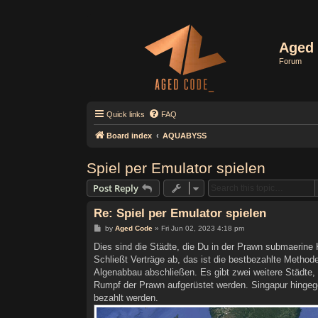
Aged 
Forum
Quick links
FAQ
Board index
AQUABYSS
Spiel per Emulator spielen
Post Reply
Re: Spiel per Emulator spielen
P
by
Aged Code
»
Fri Jun 02, 2023 4:18 pm
o
s
Dies sind die Städte, die Du in der Prawn submaerine
t
Schließt Verträge ab, das ist die bestbezahlte Method
Algenabbau abschließen. Es gibt zwei weitere Städte, 
Rumpf der Prawn aufgerüstet werden. Singapur hingegen i
bezahlt werden.