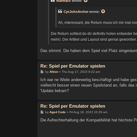
marmacc
wrote:
CptJohnArcher
wrote:
Ah, interessant, die Return muss ich mir mal no
Die Return solltest du dir definitiv holen entweder 
mehr). Der Artikel und Layout sind genial geworden
Das stimmt. Die haben dem Spiel viel Platz eingeräumt
Re: Spiel per Emulator spielen
P
by
Ahlon
»
Thu Aug 17, 2023 9:22 pm
o
s
Ich war ne Weile anderweitig beschäftigt und habe ges
t
vielleicht besser einen neuen Spielstand an, falls das
'Update bekam?
Re: Spiel per Emulator spielen
P
by
Aged Code
»
Fri Aug 18, 2023 10:29 am
o
s
Die Aufrechterhaltung der Kompatibilität hat höchste Pri
t