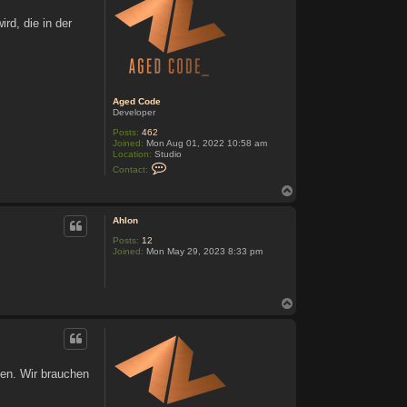
rd, die in der
Aged Code
Developer
Posts:
462
Joined:
Mon Aug 01, 2022 10:58 am
Location:
Studio
C
Contact:
o
n
T
t
o
a
p
c
Ahlon
t
Posts:
12
A
Joined:
Mon May 29, 2023 8:33 pm
g
e
d
C
o
T
d
o
e
p
gen. Wir brauchen