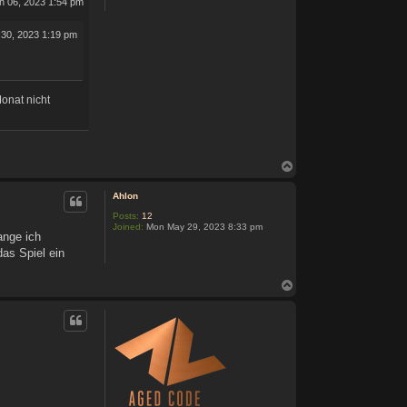
n 06, 2023 1:54 pm
30, 2023 1:19 pm
Monat nicht
T
o
p
Ahlon
Posts:
12
Joined:
Mon May 29, 2023 8:33 pm
ange ich
das Spiel ein
T
o
p