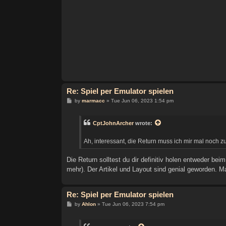
Re: Spiel per Emulator spielen
P
by
marmacc
»
Tue Jun 06, 2023 1:54 pm
o
s
t
CptJohnArcher
wrote:
Ah, interessant, die Return muss ich mir mal noch z
Die Return solltest du dir definitiv holen entweder be
mehr). Der Artikel und Layout sind genial geworden. 
Re: Spiel per Emulator spielen
P
by
Ahlon
»
Tue Jun 06, 2023 7:54 pm
o
s
t