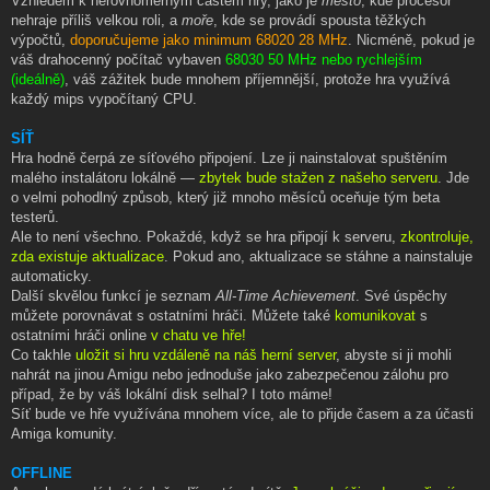
Vzhledem k nerovnoměrným částem hry, jako je
město
, kde procesor
nehraje příliš velkou roli, a
moře
, kde se provádí spousta těžkých
výpočtů,
doporučujeme jako minimum 68020 28 MHz
. Nicméně, pokud je
váš drahocenný počítač vybaven
68030 50 MHz nebo rychlejším
(ideálně)
, váš zážitek bude mnohem příjemnější, protože hra využívá
každý mips vypočítaný CPU.
SÍŤ
Hra hodně čerpá ze síťového připojení. Lze ji nainstalovat spuštěním
malého instalátoru lokálně —
zbytek bude stažen z našeho serveru
. Jde
o velmi pohodlný způsob, který již mnoho měsíců oceňuje tým beta
testerů.
Ale to není všechno. Pokaždé, když se hra připojí k serveru,
zkontroluje,
zda existuje aktualizace
. Pokud ano, aktualizace se stáhne a nainstaluje
automaticky.
Další skvělou funkcí je seznam
All-Time Achievement
. Své úspěchy
můžete porovnávat s ostatními hráči. Můžete také
komunikovat
s
ostatními hráči online
v chatu ve hře!
Co takhle
uložit si hru vzdáleně na náš herní server
, abyste si ji mohli
nahrát na jinou Amigu nebo jednoduše jako zabezpečenou zálohu pro
případ, že by váš lokální disk selhal? I toto máme!
Síť bude ve hře využívána mnohem více, ale to přijde časem a za účasti
Amiga komunity.
OFFLINE