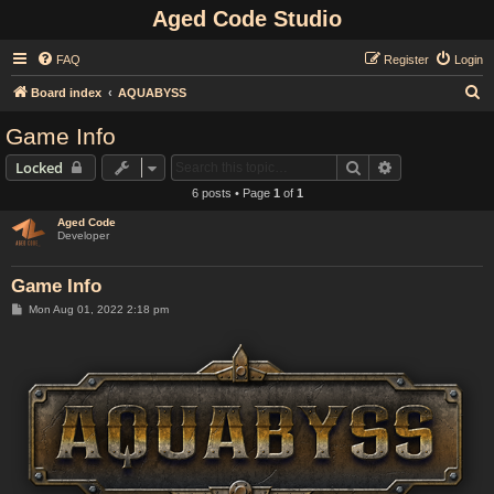
Aged Code Studio
FAQ
Register
Login
S
Board index
AQUABYSS
e
Game Info
a
Search
Advanced sear
Locked
r
6 posts • Page
1
of
1
c
Aged Code
h
Developer
Game Info
P
Mon Aug 01, 2022 2:18 pm
o
s
t