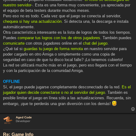
nuestro servidor
-. Esta es una forma muy conveniente, ya apreciada por
el equipo de beta testers durante muchos meses.
Pero eso no es todo. Cada vez que el juego se conecta al servidor,
chequea si hay una actualización
. Si detecta una, la descarga e instala
automáticamente.
Otra característica interesante es la lista de logros de todos los tiempos.
Puedes
comparar tus logros con los de otros jugadores
. También puedes
comunicarte
con otros jugadores online en el
chat del juego
.
¿Qué tal si
guardas tu juego de forma remota
en nuestro servidor para
poder cargarlo en otro Amiga o simplemente como una copia de
seguridad en caso de que tu disco local falle? ¡Lo tenemos cubierto!
La red se utilizará mucho más en el juego, pero eso llegará con el tiempo
y con la participación de la comunidad Amiga.
OFFLINE
Sí, el juego puede jugarse completamente desconectado de la red.
Es el
jugador quien decide conectarse o no al servidor del juego
. También es
posible limitar el juego en línea sólo a las actualizaciones. Recuerda, sin
embargo, ¡que te perderás una gran diversión con los demás!
Aged Code
Developer
Re: Game Info