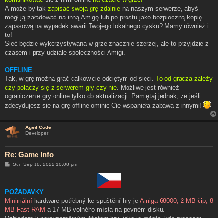
A może by tak
zapisać swoją grę zdalnie
na naszym serwerze, abyś
mógł ją załadować na inną Amigę lub po prostu jako bezpieczną kopię
zapasową na wypadek awarii Twojego lokalnego dysku? Mamy również i
to!
Sieć będzie wykorzystywana w grze znacznie szerzej, ale to przyjdzie z
czasem i przy udziale społeczności Amigi.
OFFLINE
Tak, w grę można grać całkowicie odciętym od sieci.
To od gracza zależy
czy połączy się z serwerem gry czy nie
. Możliwe jest również
ograniczenie gry online tylko do aktualizacji. Pamiętaj jednak, że jeśli
zdecydujesz się na grę offline ominie Cię wspaniała zabawa z innymi!
Aged Code
Developer
Re: Game Info
P
Sun Sep 18, 2022 10:08 pm
o
s
t
POŽADAVKY
Minimální
hardware potřebný ke spuštění hry je
Amiga 68000, 2 MB čip, 8
MB Fast RAM
a 17 MB volného místa na pevném disku.