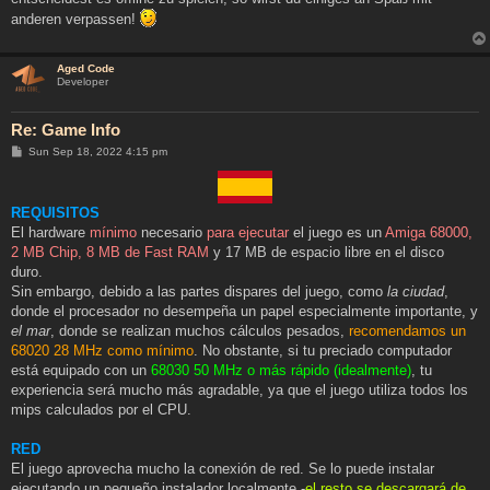
anderen verpassen!
Aged Code
Developer
Re: Game Info
P
Sun Sep 18, 2022 4:15 pm
o
s
t
REQUISITOS
El hardware
mínimo
necesario
para ejecutar
el juego es un
Amiga 68000,
2 MB Chip, 8 MB de Fast RAM
y 17 MB de espacio libre en el disco
duro.
Sin embargo, debido a las partes dispares del juego, como
la ciudad
,
donde el procesador no desempeña un papel especialmente importante, y
el mar
, donde se realizan muchos cálculos pesados,
recomendamos un
68020 28 MHz como mínimo
. No obstante, si tu preciado computador
está equipado con un
68030 50 MHz o más rápido (idealmente)
, tu
experiencia será mucho más agradable, ya que el juego utiliza todos los
mips calculados por el CPU.
RED
El juego aprovecha mucho la conexión de red. Se lo puede instalar
ejecutando un pequeño instalador localmente -
el resto se descargará de