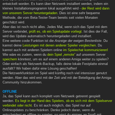
entwickelt worden. Es kann über Netzwerk installiert werden, indem ein
kleines Installationsprogramm lokal ausgeführt wird -
der Rest wird dann
von unserem Server heruntergeladen
. Dies ist eine sehr bequeme
Methode, die vom Beta-Tester-Team bereits seit vielen Monaten
geschätzt wird.
Aber das ist noch nicht alles. Jedes Mal, wenn sich das Spiel mit dem
Server verbindet,
prüft es, ob ein Spielupdate vorliegt
. Ist dies der Fall,
wird das Update automatisch heruntergeladen und installiert.
Eine weitere coole Funktion ist die
Anzeige der ewigen Bestenliste
. Du
kannst deine
Leistungen mit denen anderer Spieler vergleichen
. Du
kannst auch mit anderen Spielern online
im Spielechat kommunizieren!
Wie wäre es zudem, wenn du
dein Spiel „remote”
auf unserem Server
speichern
könntest, um es auf einem anderen Amiga weiter zu spielen?
Oder einfach als Netzwerk-Backup, falls deine lokale Festplatte einmal
ausfällt? Wir haben dafür eine Lösung geschaffen!
Die Netzwerkfunktion im Spiel wird künftig noch viel intensiver genutzt
werden. Aber das wird erst mit der Zeit und mit der Beteiligung der Amiga-
Community hinzukommen.
OFFLINE
Ja, das Spiel kann auch komplett vom Netzwerk getrennt gespielt
werden.
Es liegt in der Hand des Spielers, ob es sich mit dem Spielserver
verbindet oder nicht
. Es ist auch möglich, das Spiel nur auf
Onlineupdates zu beschränken. Denke jedoch daran, wenn du
entscheidest es offline zu spielen, so wirst du einiges an Spaß mit