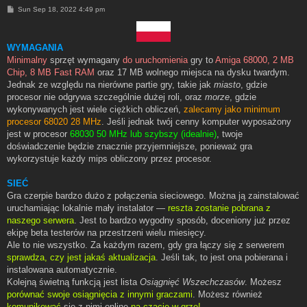
P
Sun Sep 18, 2022 4:49 pm
o
s
t
WYMAGANIA
Minimalny
sprzęt wymagany
do uruchomienia
gry to
Amiga 68000, 2 MB
Chip, 8 MB Fast RAM
oraz 17 MB wolnego miejsca na dysku twardym.
Jednak ze względu na nierówne partie gry, takie jak
miasto
, gdzie
procesor nie odgrywa szczególnie dużej roli, oraz
morze
, gdzie
wykonywanych jest wiele ciężkich obliczeń,
zalecamy jako minimum
procesor 68020 28 MHz
. Jeśli jednak twój cenny komputer wyposażony
jest w procesor
68030 50 MHz lub szybszy (idealnie)
, twoje
doświadczenie będzie znacznie przyjemniejsze, ponieważ gra
wykorzystuje każdy mips obliczony przez procesor.
SIEĆ
Gra czerpie bardzo dużo z połączenia sieciowego. Można ją zainstalować
uruchamiając lokalnie mały instalator —
reszta zostanie pobrana z
naszego serwera
. Jest to bardzo wygodny sposób, doceniony już przez
ekipę beta testerów na przestrzeni wielu miesięcy.
Ale to nie wszystko. Za każdym razem, gdy gra łączy się z serwerem
sprawdza, czy jest jakaś aktualizacja
. Jeśli tak, to jest ona pobierana i
instalowana automatycznie.
Kolejną świetną funkcją jest lista
Osiągnięć Wszechczasów
. Możesz
porównać swoje osiągnięcia z innymi graczami
. Możesz również
komunikować
się z nimi online
na czacie w grze!