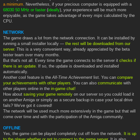
a minimum
. Nevertheless, if your precious computer is equipped with a
68030 50 MHz or faster
(
ideally
), your experience will be much more
enjoyable, as the game takes advantage of every
mips
calculated by the
CPU.
NETWORK
The game draws a lot from the network connection. It can be installed by
running a small installer locally —
the rest will be downloaded from our
server.
This is a very convenient way, already appreciated by the beta
tester team over many months.
But that's not all. Every time the game connects to the server it
checks if
there is an update.
If so, the update is downloaded and installed
automatically.
Another cool feature is the
All-Time Achievement
list. You can
compare
your achievements with other players.
You can also
communicate
with
other players online in the
in-game chat!
How about
saving your game remotely
on our server so you could load it
on another Amiga or simply as a secure backup in case your local drive
fails? We've got it covered!
The network will be used much more extensively in the game but that will
come over time and with the participation of the Amiga community.
OFFLINE
Yes, the game can be played completely cut off from the network.
It is up
to the player whether or not to connect to the game server.
It is also