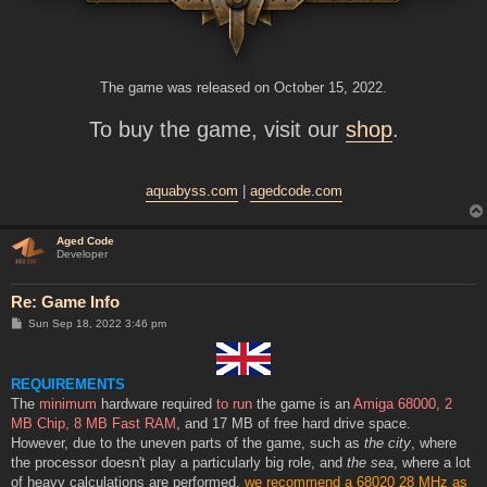
The game was released on October 15, 2022.
To buy the game, visit our
shop
.
aquabyss.com
|
agedcode.com
Aged Code
Developer
Re: Game Info
P
Sun Sep 18, 2022 3:46 pm
o
s
t
REQUIREMENTS
The
minimum
hardware required
to run
the game is an
Amiga 68000, 2
MB Chip, 8 MB Fast RAM
, and 17 MB of free hard drive space.
However, due to the uneven parts of the game, such as
the city
, where
the processor doesn't play a particularly big role, and
the sea
, where a lot
of heavy calculations are performed,
we recommend a 68020 28 MHz as