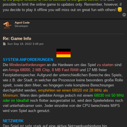
possible to limit the online game to updates only. Remember, however, if
you decide to play it offline you will miss out on great fun with others!
Aged Code
Developer
Re: Game Info
P
Sun Sep 18, 2022 3:48 pm
o
s
t
SYSTEM-ANFORDERUNGEN
Die
Mindestanforderungen
an die Hardware um das Spiel
zu starten
sind
ein
Amiga 68000, 2 MB Chip, 8 MB Fast RAM
und 17 MB freier
Festplattenspeicher. Aufgrund der unterschiedlichen Bereiche des Spiels,
wie z.B.
der Stadt
, in welcher der Prozessor keine besonders große Rolle
spielt, sowie
dem Meer
, wo hingegen viele komplexe Berechnungen
durchgeführt werden,
empfehlen wir einen 68020 mit 28 MHz als
Minimum
. Wenn dein geliebter Amiga jedoch mit einem
68030 mit 50 MHz
oder im Idealfall
noch flotter ausgestattet ist, wird dein Spielerlebnis noch
viel unterhaltsamer sein. Jeder einzelne von der CPU berechnete MIPS
wird vom Spiel auch genutzt.
NETZWERK
Das Spiel ist sehr stark auf eine aktive Netzwerkverbindung hin