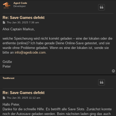
Aged Code
Developer
Re: Save Games defekt
P
Thu Jan 30, 2025 7:36 am
o
s
Ahoi Captain Markus,
t
welche Speicherung wird nicht korrekt geladen – eine der lokalen oder die
entfernte (online)? Ich habe gerade Deine Online-Save getestet, und sie
wurde ohne Probleme geladen. Wenn es eine der lokalen ist, sende sie
bitte an
info@agedcode.com
.
Grüße
Peter
Toothroot
Re: Save Games defekt
P
Thu Jan 30, 2025 11:12 am
o
s
Hallo Peter,
t
Danke für die schnelle Hilfe. Es betrifft alle Save Slots. Zunächst konnte
noch der Autosave geladen werden. Beim nächsten laden ging das auch