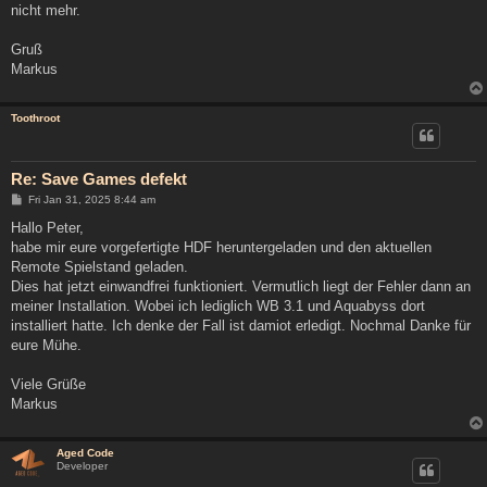
nicht mehr.
Gruß
Markus
Toothroot
Re: Save Games defekt
P
Fri Jan 31, 2025 8:44 am
o
s
Hallo Peter,
t
habe mir eure vorgefertigte HDF heruntergeladen und den aktuellen
Remote Spielstand geladen.
Dies hat jetzt einwandfrei funktioniert. Vermutlich liegt der Fehler dann an
meiner Installation. Wobei ich lediglich WB 3.1 und Aquabyss dort
installiert hatte. Ich denke der Fall ist damiot erledigt. Nochmal Danke für
eure Mühe.
Viele Grüße
Markus
Aged Code
Developer