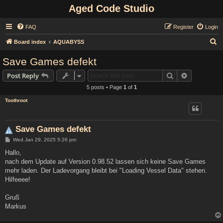
Aged Code Studio
FAQ
Register
Login
S
Board index
AQUABYSS
e
Save Games defekt
a
Search
Advanced s
Post Reply
r
5 posts • Page
1
of
1
c
Toothroot
h
Save Games defekt
P
Wed Jan 29, 2025 5:26 pm
o
s
Hallo,
t
nach dem Update auf Version 0.98.52 lassen sich keine Save Games
mehr laden. Der Ladevorgang bleibt bei "Loading Vessel Data" stehen.
Hilfeeee!
Gruß
Markus